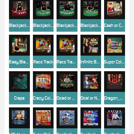
Blackjack_VIP_Z
Blackjack_White_A
Blackjack_White_B
Blackjack_White_C
Cash or Crash
Easy Blackjack
Race Track
Race Track First Person
Infinite Bet Stacker Blackjack
Super Color Game
Craps
Crazy Coin Flip
Dead or Alive: Saloon
Deal or No Deal
Dragon_Tiger