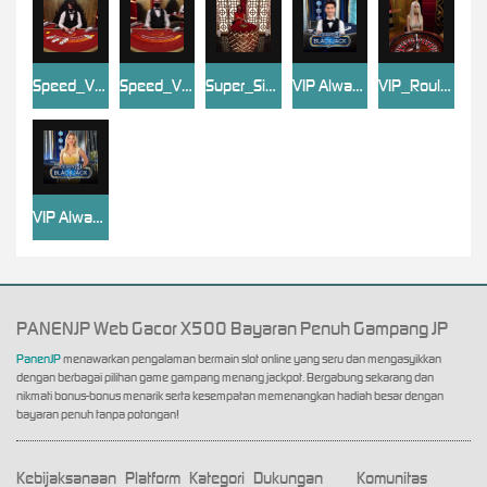
Speed_VIP_Blackjack_C
Speed_VIP_Blackjack_D
Super_Sic_Bo
VIP Always 6 Blackjack 2
VIP_Roulette
VIP Always 6 Blackjack 3
PANENJP Web Gacor X500 Bayaran Penuh Gampang JP
PanenJP
menawarkan pengalaman bermain slot online yang seru dan mengasyikkan
dengan berbagai pilihan game gampang menang jackpot. Bergabung sekarang dan
nikmati bonus-bonus menarik serta kesempatan memenangkan hadiah besar dengan
bayaran penuh tanpa potongan!
Kebijaksanaan
Platform
Kategori
Dukungan
Komunitas