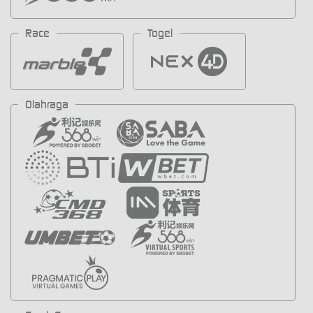
Race
Togel
Olahraga