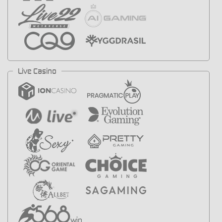
Live Casino