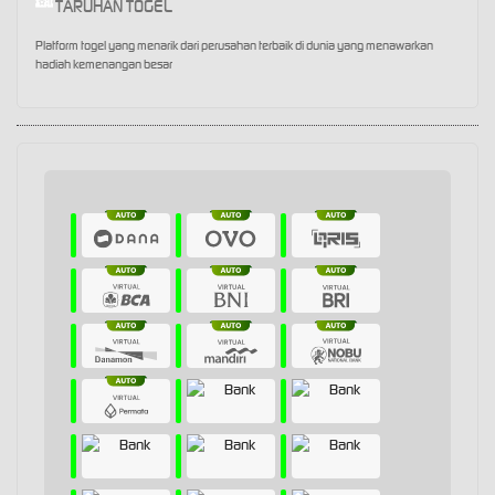
TARUHAN TOGEL
Platform togel yang menarik dari perusahan terbaik di dunia yang menawarkan
hadiah kemenangan besar