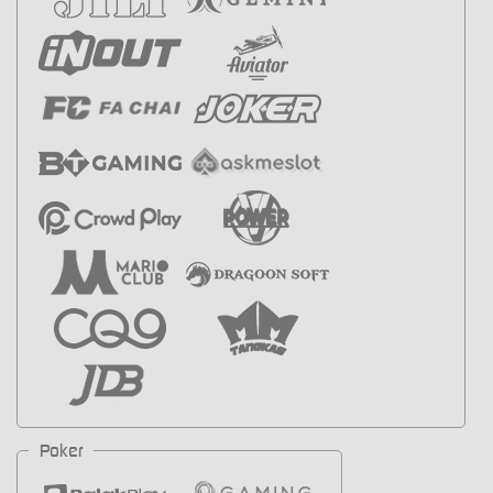
Poker