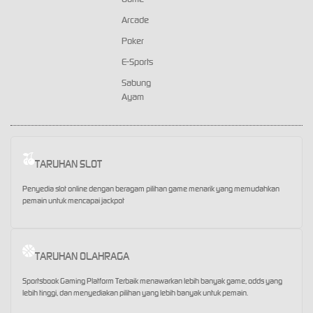
Arcade
Poker
E-Sports
Sabung
Ayam
TARUHAN SLOT
Penyedia slot online dengan beragam pilihan game menarik yang memudahkan
pemain untuk mencapai jackpot
TARUHAN OLAHRAGA
Sportsbook Gaming Platform Terbaik menawarkan lebih banyak game, odds yang
lebih tinggi, dan menyediakan pilihan yang lebih banyak untuk pemain.