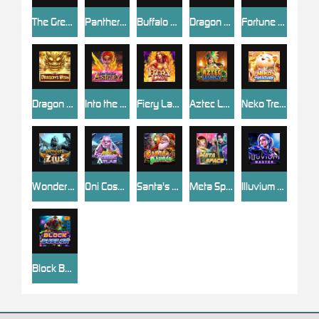
The Great Sorcery
Panthera Pardus
Buffalo Blaze
Dragon Treasure
Fortune Realm
Dragon Wish
Into the Fay: Ashley
Fiery Lady
Aztec Legacy
Neko Treasure
Wonders of Zeus
Oni Cosmic Atlas
Santa's Payday
Meta Space
Illuvium Master
Block Buster