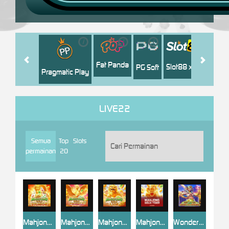
i
i
i
i
i
Facha
Fat Panda
Slot88 x PP
PG Soft
Pragmatic Play
LIVE22
Semua
Top
Slots
permainan
20
Mahjong Gold: Dragon
Mahjong Gold: Phoenix
Mahjong Gold: Lion
Mahjong Gold: Tiger
Wonders of Giza Pyramid