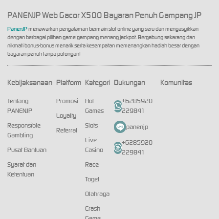
PANENJP Web Gacor X500 Bayaran Penuh Gampang JP
PanenJP
menawarkan pengalaman bermain slot online yang seru dan mengasyikkan
dengan berbagai pilihan game gampang menang jackpot. Bergabung sekarang dan
nikmati bonus-bonus menarik serta kesempatan memenangkan hadiah besar dengan
bayaran penuh tanpa potongan!
Kebijaksanaan
Platform
Kategori
Dukungan
Komunitas
Tentang
Promosi
Hot
+6285920
PANENJP
Games
229841
Loyalty
Responsible
Slots
panenjp
Referral
Gambling
Live
+6285920
Pusat Bantuan
Casino
229841
Syarat dan
Race
Ketentuan
Togel
Olahraga
Crash
Game