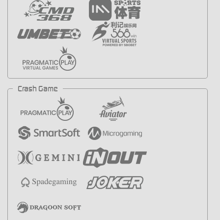
Crash Game